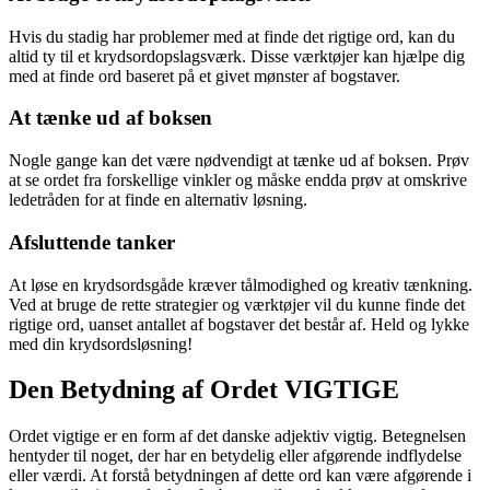
Hvis du stadig har problemer med at finde det rigtige ord, kan du
altid ty til et krydsordopslagsværk. Disse værktøjer kan hjælpe dig
med at finde ord baseret på et givet mønster af bogstaver.
At tænke ud af boksen
Nogle gange kan det være nødvendigt at tænke ud af boksen. Prøv
at se ordet fra forskellige vinkler og måske endda prøv at omskrive
ledetråden for at finde en alternativ løsning.
Afsluttende tanker
At løse en krydsordsgåde kræver tålmodighed og kreativ tænkning.
Ved at bruge de rette strategier og værktøjer vil du kunne finde det
rigtige ord, uanset antallet af bogstaver det består af. Held og lykke
med din krydsordsløsning!
Den Betydning af Ordet VIGTIGE
Ordet vigtige er en form af det danske adjektiv vigtig. Betegnelsen
hentyder til noget, der har en betydelig eller afgørende indflydelse
eller værdi. At forstå betydningen af dette ord kan være afgørende i