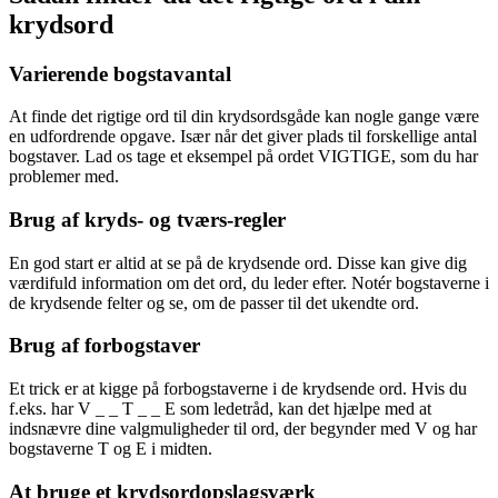
krydsord
Varierende bogstavantal
At finde det rigtige ord til din krydsordsgåde kan nogle gange være
en udfordrende opgave. Især når det giver plads til forskellige antal
bogstaver. Lad os tage et eksempel på ordet VIGTIGE, som du har
problemer med.
Brug af kryds- og tværs-regler
En god start er altid at se på de krydsende ord. Disse kan give dig
værdifuld information om det ord, du leder efter. Notér bogstaverne i
de krydsende felter og se, om de passer til det ukendte ord.
Brug af forbogstaver
Et trick er at kigge på forbogstaverne i de krydsende ord. Hvis du
f.eks. har V _ _ T _ _ E som ledetråd, kan det hjælpe med at
indsnævre dine valgmuligheder til ord, der begynder med V og har
bogstaverne T og E i midten.
At bruge et krydsordopslagsværk