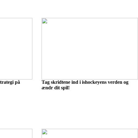
trategi på
Tag skridtene ind i ishockeyens verden og
ændr dit spil!