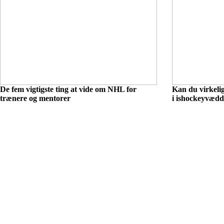
De fem vigtigste ting at vide om NHL for
Kan du virkelig
trænere og mentorer
i ishockeyvæd