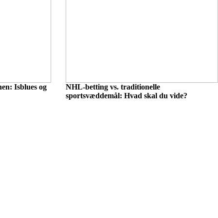
n: Isblues og
NHL-betting vs. traditionelle
sportsvæddemål: Hvad skal du vide?