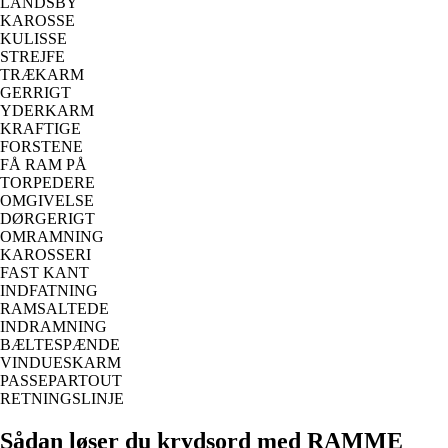
LANDSBY
KAROSSE
KULISSE
STREJFE
TRÆKARM
GERRIGT
YDERKARM
KRAFTIGE
FORSTENE
FÅ RAM PÅ
TORPEDERE
OMGIVELSE
DØRGERIGT
OMRAMNING
KAROSSERI
FAST KANT
INDFATNING
RAMSALTEDE
INDRAMNING
BÆLTESPÆNDE
VINDUESKARM
PASSEPARTOUT
RETNINGSLINJE
Sådan løser du krydsord med RAMME