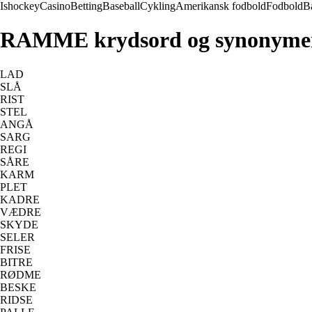
Ishockey
Casino
Betting
Baseball
Cykling
Amerikansk fodbold
Fodbold
B
RAMME krydsord og synonyme
LAD
SLÅ
RIST
STEL
ANGÅ
SARG
REGI
SÅRE
KARM
PLET
KADRE
VÆDRE
SKYDE
SELER
FRISE
BITRE
RØDME
BESKE
RIDSE