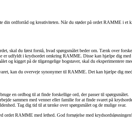
e din ordforråd og kreativiteten. Når du støder på ordet RAMME i et kryd
, skal du først forstå, hvad spørgsmålet beder om. Tænk over forskelli
ede er udfyldt i krydsordet omkring RAMME. Disse kan hjælpe dig med a
let og kigget på de tilgængelige bogstaver, skal du eksperimentere 
svaret, kan du overveje synonymer til RAMME. Det kan hjælpe dig med 
 bruge en ordbog til at finde forskellige ord, der passer til spørgsmålet.
bejde sammen med venner eller familie for at finde svaret på krydsordet.
nhed. Tag dig tid til at tænke over spørgsmålet og de mulige svar.
et med ordet RAMME med lethed. God fornøjelse med krydsordsløsningen