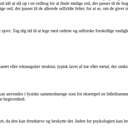
d idé at slå op i en ordbog for at finde mulige ord, der passer til de bog
ge ord, der passer til de allerede udfyldte felter, for at se, om de giver
sjovt. Tag dig tid til at lege med ordene og udforske forskellige mulighe
ntet eller rektangulær struktur, typisk lavet af træ eller metal, der omkr
et kan anvendes i fysiske sammenhænge som for eksempel en billedram
 en begivenhed.
t, da den kan fremhæve og beskytte det. Inden for psykologien kan begr