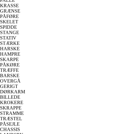
PALLE
KRASSE
GRÆNSE
PÅFØRE
SKELET
SPIDDE
STANGE
STATIV
STÆRKE
HARSKE
HAMPRE
SKARPE
PÅKØRE
TRÆFFE
BARSKE
OVERGÅ
GERIGT
DØRKARM
BILLEDE
KROKERE
SKRAPPE
STRAMME
TRÆSTEL
PÅSEJLE
CHASSIS