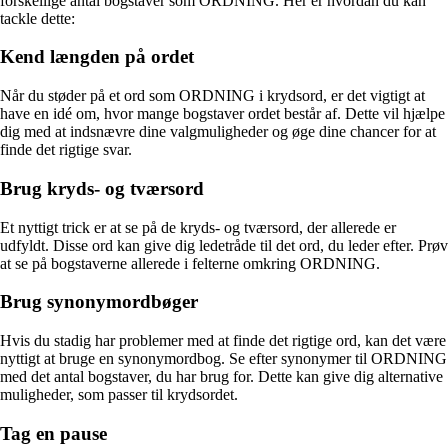
forskellige antal bogstaver som ORDNING. Her er hvordan du kan
tackle dette:
Kend længden på ordet
Når du støder på et ord som ORDNING i krydsord, er det vigtigt at
have en idé om, hvor mange bogstaver ordet består af. Dette vil hjælpe
dig med at indsnævre dine valgmuligheder og øge dine chancer for at
finde det rigtige svar.
Brug kryds- og tværsord
Et nyttigt trick er at se på de kryds- og tværsord, der allerede er
udfyldt. Disse ord kan give dig ledetråde til det ord, du leder efter. Prøv
at se på bogstaverne allerede i felterne omkring ORDNING.
Brug synonymordbøger
Hvis du stadig har problemer med at finde det rigtige ord, kan det være
nyttigt at bruge en synonymordbog. Se efter synonymer til ORDNING
med det antal bogstaver, du har brug for. Dette kan give dig alternative
muligheder, som passer til krydsordet.
Tag en pause