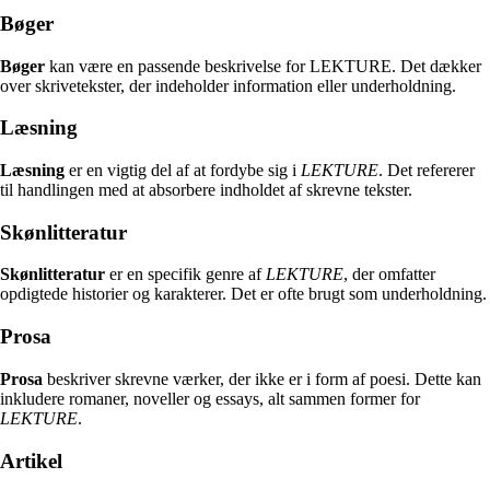
Bøger
Bøger
kan være en passende beskrivelse for LEKTURE. Det dækker
over skrivetekster, der indeholder information eller underholdning.
Læsning
Læsning
er en vigtig del af at fordybe sig i
LEKTURE
. Det refererer
til handlingen med at absorbere indholdet af skrevne tekster.
Skønlitteratur
Skønlitteratur
er en specifik genre af
LEKTURE
, der omfatter
opdigtede historier og karakterer. Det er ofte brugt som underholdning.
Prosa
Prosa
beskriver skrevne værker, der ikke er i form af poesi. Dette kan
inkludere romaner, noveller og essays, alt sammen former for
LEKTURE
.
Artikel