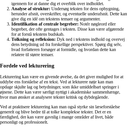
igennem for at danne dig et overblik over indholdet.
Analyse af struktur:
Undersøg teksten for dens opbygning,
herunder afsnit, overskrifter, og eventuelle underafsnit. Dette kan
give dig en idé om tekstens temaer og argumenter.
Identifikation af centrale begreber:
Notér nøgleord eller
begreber, der ofte gentages i teksten. Disse kan være afgørende
for at forstå tekstens budskab.
Tolkning og refleksion:
Dyk ned i tekstens indhold og overvej
dens betydning ud fra forskellige perspektiver. Spørg dig selv,
hvad forfatteren forsøger at formidle, og hvordan dette kan
relatere til større temaer.
Fordele ved lekturering
Lekturering kan være en givende øvelse, da det giver mulighed for at
uddybe ens forståelse af en tekst. Ved at lekturere nøje kan man
opdage skjulte lag og betydninger, som ikke umiddelbart springer i
øjnene. Dette kan være særligt nyttigt i akademiske sammenhænge,
hvor man ønsker at analysere tekster kritisk og dybdegående.
Ved at praktisere lekturering kan man også styrke sin læseforståelse
generelt og blive bedre til at tolke komplekse tekster. Det er en
færdighed, der kan være gavnlig i mange områder af livet, både
personligt og professionelt.