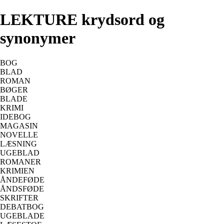
LEKTURE krydsord og
synonymer
BOG
BLAD
ROMAN
BØGER
BLADE
KRIMI
IDEBOG
MAGASIN
NOVELLE
LÆSNING
UGEBLAD
ROMANER
KRIMIEN
ÅNDEFØDE
ÅNDSFØDE
SKRIFTER
DEBATBOG
UGEBLADE