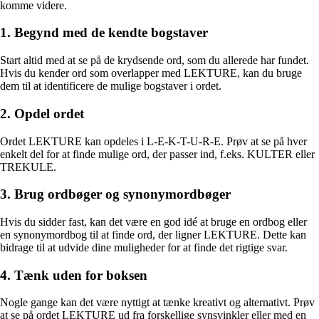
komme videre.
1. Begynd med de kendte bogstaver
Start altid med at se på de krydsende ord, som du allerede har fundet.
Hvis du kender ord som overlapper med LEKTURE, kan du bruge
dem til at identificere de mulige bogstaver i ordet.
2. Opdel ordet
Ordet LEKTURE kan opdeles i L-E-K-T-U-R-E. Prøv at se på hver
enkelt del for at finde mulige ord, der passer ind, f.eks. KULTER eller
TREKULE.
3. Brug ordbøger og synonymordbøger
Hvis du sidder fast, kan det være en god idé at bruge en ordbog eller
en synonymordbog til at finde ord, der ligner LEKTURE. Dette kan
bidrage til at udvide dine muligheder for at finde det rigtige svar.
4. Tænk uden for boksen
Nogle gange kan det være nyttigt at tænke kreativt og alternativt. Prøv
at se på ordet LEKTURE ud fra forskellige synsvinkler eller med en