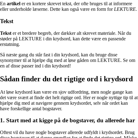
En
artikel
er en kortere skrevet tekst, der ofte bruges til at informere
eller underholde læserne. Dette kan også være en form for
LEKTURE
.
Tekst
Tekst
er et bredere begreb, der dækker alt skrevet materiale. Når du
støder på LEKTURE i din krydsord, kan dette være en passende
erstatning.
Så næste gang du står fast i din krydsord, kan du bruge disse
synonymer til at hjælpe dig med at løse gåden om LEKTURE. Se om
en af disse passer ind i din krydsord!
Sådan finder du det rigtige ord i krydsord
At løse krydsord kan være en sjov udfordring, men nogle gange kan
det være svært at finde det helt rigtige ord. Her er nogle nyttige tip til at
hjælpe dig med at navigere gennem krydsordet, selv når ordet kan
have forskellige antal bogstaver.
1. Start med at kigge på de bogstaver, du allerede har
Oftest vil du have nogle bogstaver allerede udfyldt i krydsordet. Brug
disse bogstaver til at danne grundlag for at finde det rigtige ord. Måske