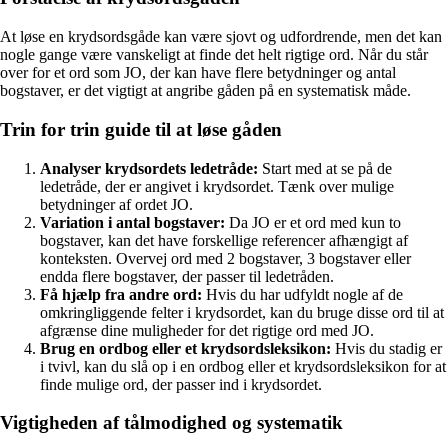
At løse en krydsordsgåde kan være sjovt og udfordrende, men det kan
nogle gange være vanskeligt at finde det helt rigtige ord. Når du står
over for et ord som JO, der kan have flere betydninger og antal
bogstaver, er det vigtigt at angribe gåden på en systematisk måde.
Trin for trin guide til at løse gåden
Analyser krydsordets ledetråde:
Start med at se på de
ledetråde, der er angivet i krydsordet. Tænk over mulige
betydninger af ordet JO.
Variation i antal bogstaver:
Da JO er et ord med kun to
bogstaver, kan det have forskellige referencer afhængigt af
konteksten. Overvej ord med 2 bogstaver, 3 bogstaver eller
endda flere bogstaver, der passer til ledetråden.
Få hjælp fra andre ord:
Hvis du har udfyldt nogle af de
omkringliggende felter i krydsordet, kan du bruge disse ord til at
afgrænse dine muligheder for det rigtige ord med JO.
Brug en ordbog eller et krydsordsleksikon:
Hvis du stadig er
i tvivl, kan du slå op i en ordbog eller et krydsordsleksikon for at
finde mulige ord, der passer ind i krydsordet.
Vigtigheden af tålmodighed og systematik