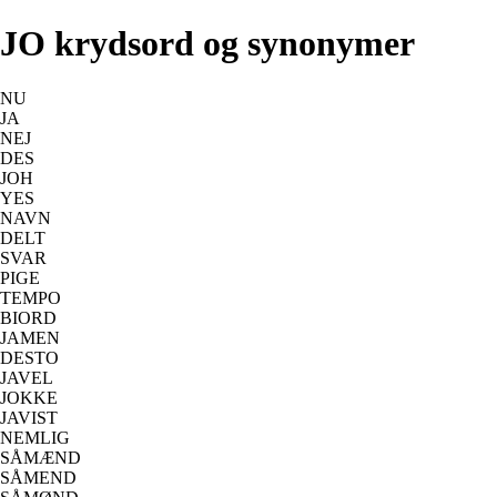
JO krydsord og synonymer
NU
JA
NEJ
DES
JOH
YES
NAVN
DELT
SVAR
PIGE
TEMPO
BIORD
JAMEN
DESTO
JAVEL
JOKKE
JAVIST
NEMLIG
SÅMÆND
SÅMEND