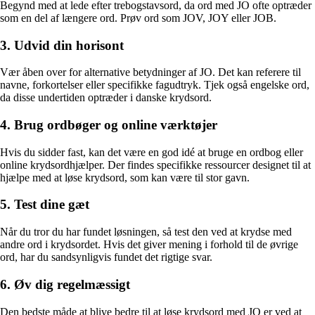
Begynd med at lede efter trebogstavsord, da ord med JO ofte optræder
som en del af længere ord. Prøv ord som JOV, JOY eller JOB.
3. Udvid din horisont
Vær åben over for alternative betydninger af JO. Det kan referere til
navne, forkortelser eller specifikke fagudtryk. Tjek også engelske ord,
da disse undertiden optræder i danske krydsord.
4. Brug ordbøger og online værktøjer
Hvis du sidder fast, kan det være en god idé at bruge en ordbog eller
online krydsordhjælper. Der findes specifikke ressourcer designet til at
hjælpe med at løse krydsord, som kan være til stor gavn.
5. Test dine gæt
Når du tror du har fundet løsningen, så test den ved at krydse med
andre ord i krydsordet. Hvis det giver mening i forhold til de øvrige
ord, har du sandsynligvis fundet det rigtige svar.
6. Øv dig regelmæssigt
Den bedste måde at blive bedre til at løse krydsord med JO er ved at