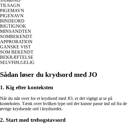
SÅMØND
TILSAGN
PIGEMAVN
PIGENAVN
BINDEORD
RIGTIGNOK
MINSANDTEN
SOMBEKENDT
APPROBATION
GANSKE VIST
SOM BEKENDT
BEKRÆFTELSE
SELVFØLGELIG
Sådan løser du krydsord med JO
1. Kig efter konteksten
Når du står over for et krydsord med JO, er det vigtigt at se på
konteksten. Tænk over hvilken type ord der kunne passe ind ud fra de
øvrige krydsende ord i krydsordet.
2. Start med trebogstavsord