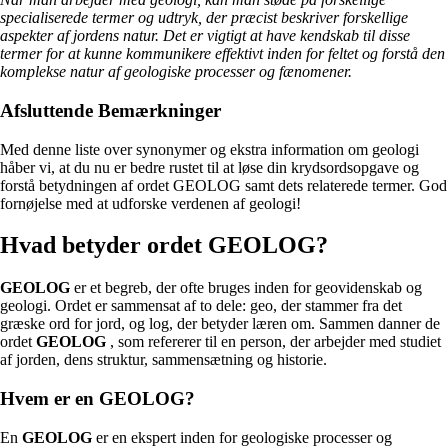
specialiserede termer og udtryk, der præcist beskriver forskellige
aspekter af jordens natur. Det er vigtigt at have kendskab til disse
termer for at kunne kommunikere effektivt inden for feltet og forstå den
komplekse natur af geologiske processer og fænomener.
Afsluttende Bemærkninger
Med denne liste over synonymer og ekstra information om geologi
håber vi, at du nu er bedre rustet til at løse din krydsordsopgave og
forstå betydningen af ordet GEOLOG samt dets relaterede termer. God
fornøjelse med at udforske verdenen af geologi!
Hvad betyder ordet GEOLOG?
GEOLOG
er et begreb, der ofte bruges inden for geovidenskab og
geologi. Ordet er sammensat af to dele: geo, der stammer fra det
græske ord for jord, og log, der betyder læren om. Sammen danner de
ordet
GEOLOG
, som refererer til en person, der arbejder med studiet
af jorden, dens struktur, sammensætning og historie.
Hvem er en GEOLOG?
En
GEOLOG
er en ekspert inden for geologiske processer og