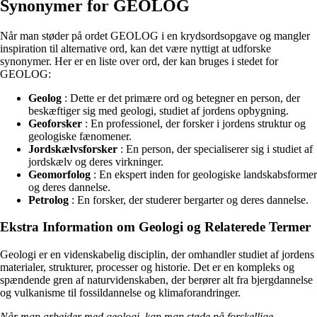
Synonymer for GEOLOG
Når man støder på ordet GEOLOG i en krydsordsopgave og mangler
inspiration til alternative ord, kan det være nyttigt at udforske
synonymer. Her er en liste over ord, der kan bruges i stedet for
GEOLOG:
Geolog
: Dette er det primære ord og betegner en person, der
beskæftiger sig med geologi, studiet af jordens opbygning.
Geoforsker
: En professionel, der forsker i jordens struktur og
geologiske fænomener.
Jordskælvsforsker
: En person, der specialiserer sig i studiet af
jordskælv og deres virkninger.
Geomorfolog
: En ekspert inden for geologiske landskabsformer
og deres dannelse.
Petrolog
: En forsker, der studerer bergarter og deres dannelse.
Ekstra Information om Geologi og Relaterede Termer
Geologi er en videnskabelig disciplin, der omhandler studiet af jordens
materialer, strukturer, processer og historie. Det er en kompleks og
spændende gren af naturvidenskaben, der berører alt fra bjergdannelse
og vulkanisme til fossildannelse og klimaforandringer.
Når man arbejder med geologi, kan man støde på forskellige