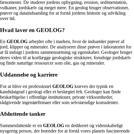
fænomener. De studerer jordens opbygning, erosion, sedimentation,
vulkaner, jordskælv og meget mere. En geolog bruger observationer,
prøver og dataindsamling for at forstå jordens historie og udvikling
over tid.
Hvad laver en GEOLOG?
En
GEOLOG
arbejder ofte i marken, hvor de indsamler prøver af
jord, klipper og mineraler. De analyserer disse prøver i laboratoriet for
at få indsigt i jordens sammensætning og egenskaber. Geologer bruger
deres viden til at kortlægge geologiske strukturer, forudsige jordskælv
og finde naturlige ressourcer som olie, gas og mineraler.
Uddannelse og karriere
For at blive en professionel
GEOLOG
kræves der typisk en
kandidatgrad i geologi eller et beslægtet felt. Geologer kan finde
beskæftigelse i offentlige institutioner, private virksomheder,
rådgivende ingeniørfirmaer eller som selvstændige konsulenter.
Afsluttende tanker
Sammenfattende er en
GEOLOG
en dedikeret og videnskabeligt
nysgerrig person, der brænder for at forstå vores planets fascinerende