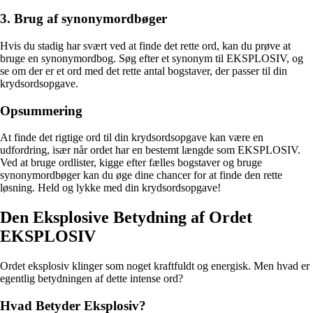
3. Brug af synonymordbøger
Hvis du stadig har svært ved at finde det rette ord, kan du prøve at
bruge en synonymordbog. Søg efter et synonym til EKSPLOSIV, og
se om der er et ord med det rette antal bogstaver, der passer til din
krydsordsopgave.
Opsummering
At finde det rigtige ord til din krydsordsopgave kan være en
udfordring, især når ordet har en bestemt længde som EKSPLOSIV.
Ved at bruge ordlister, kigge efter fælles bogstaver og bruge
synonymordbøger kan du øge dine chancer for at finde den rette
løsning. Held og lykke med din krydsordsopgave!
Den Eksplosive Betydning af Ordet
EKSPLOSIV
Ordet eksplosiv klinger som noget kraftfuldt og energisk. Men hvad er
egentlig betydningen af dette intense ord?
Hvad Betyder Eksplosiv?