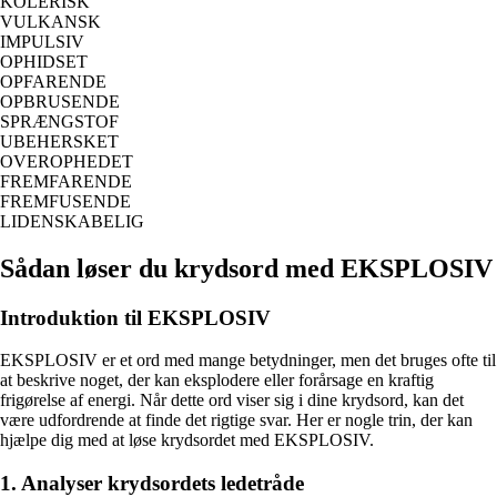
KOLERISK
VULKANSK
IMPULSIV
OPHIDSET
OPFARENDE
OPBRUSENDE
SPRÆNGSTOF
UBEHERSKET
OVEROPHEDET
FREMFARENDE
FREMFUSENDE
LIDENSKABELIG
Sådan løser du krydsord med EKSPLOSIV
Introduktion til EKSPLOSIV
EKSPLOSIV er et ord med mange betydninger, men det bruges ofte til
at beskrive noget, der kan eksplodere eller forårsage en kraftig
frigørelse af energi. Når dette ord viser sig i dine krydsord, kan det
være udfordrende at finde det rigtige svar. Her er nogle trin, der kan
hjælpe dig med at løse krydsordet med EKSPLOSIV.
1. Analyser krydsordets ledetråde