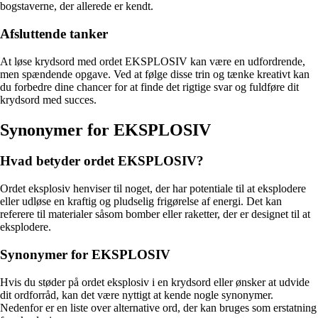
bogstaverne, der allerede er kendt.
Afsluttende tanker
At løse krydsord med ordet EKSPLOSIV kan være en udfordrende,
men spændende opgave. Ved at følge disse trin og tænke kreativt kan
du forbedre dine chancer for at finde det rigtige svar og fuldføre dit
krydsord med succes.
Synonymer for EKSPLOSIV
Hvad betyder ordet EKSPLOSIV?
Ordet eksplosiv henviser til noget, der har potentiale til at eksplodere
eller udløse en kraftig og pludselig frigørelse af energi. Det kan
referere til materialer såsom bomber eller raketter, der er designet til at
eksplodere.
Synonymer for EKSPLOSIV
Hvis du støder på ordet eksplosiv i en krydsord eller ønsker at udvide
dit ordforråd, kan det være nyttigt at kende nogle synonymer.
Nedenfor er en liste over alternative ord, der kan bruges som erstatning