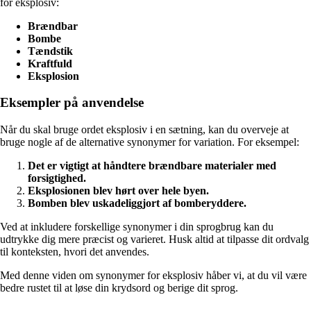
for eksplosiv:
Brændbar
Bombe
Tændstik
Kraftfuld
Eksplosion
Eksempler på anvendelse
Når du skal bruge ordet eksplosiv i en sætning, kan du overveje at
bruge nogle af de alternative synonymer for variation. For eksempel:
Det er vigtigt at håndtere brændbare materialer med
forsigtighed.
Eksplosionen blev hørt over hele byen.
Bomben blev uskadeliggjort af bomberyddere.
Ved at inkludere forskellige synonymer i din sprogbrug kan du
udtrykke dig mere præcist og varieret. Husk altid at tilpasse dit ordvalg
til konteksten, hvori det anvendes.
Med denne viden om synonymer for eksplosiv håber vi, at du vil være
bedre rustet til at løse din krydsord og berige dit sprog.