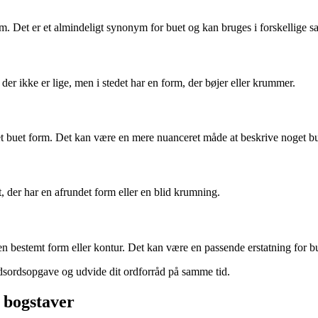
orm. Det er et almindeligt synonym for buet og kan bruges i forskellig
er ikke er lige, men i stedet har en form, der bøjer eller krummer.
let buet form. Det kan være en mere nuanceret måde at beskrive noget bu
, der har en afrundet form eller en blid krumning.
d en bestemt form eller kontur. Det kan være en passende erstatning for
dsordsopgave og udvide dit ordforråd på samme tid.
l bogstaver