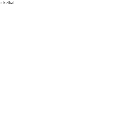
asketball