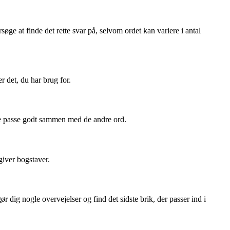
søge at finde det rette svar på, selvom ordet kan variere i antal
r det, du har brug for.
lle passe godt sammen med de andre ord.
 giver bogstaver.
ør dig nogle overvejelser og find det sidste brik, der passer ind i