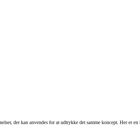
gnelser, der kan anvendes for at udtrykke det samme koncept. Her er en 