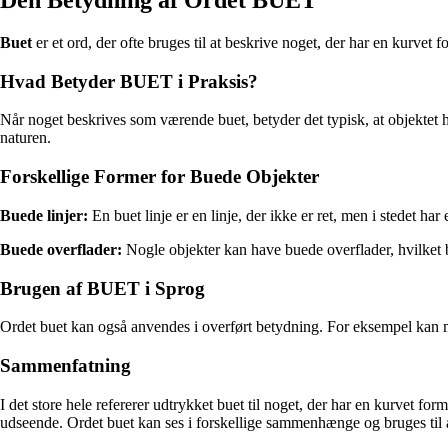
Den Betydning af Ordet BUET
Buet
er et ord, der ofte bruges til at beskrive noget, der har en kurvet fo
Hvad Betyder BUET i Praksis?
Når noget beskrives som værende buet, betyder det typisk, at objektet ha
naturen.
Forskellige Former for Buede Objekter
Buede linjer:
En buet linje er en linje, der ikke er ret, men i stedet har
Buede overflader:
Nogle objekter kan have buede overflader, hvilket be
Brugen af BUET i Sprog
Ordet buet kan også anvendes i overført betydning. For eksempel kan man
Sammenfatning
I det store hele refererer udtrykket buet til noget, der har en kurvet form 
udseende. Ordet buet kan ses i forskellige sammenhænge og bruges til 