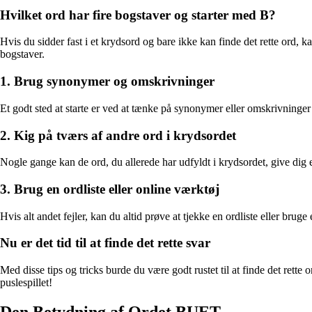
Hvilket ord har fire bogstaver og starter med B?
Hvis du sidder fast i et krydsord og bare ikke kan finde det rette ord, k
bogstaver.
1. Brug synonymer og omskrivninger
Et godt sted at starte er ved at tænke på synonymer eller omskrivninger 
2. Kig på tværs af andre ord i krydsordet
Nogle gange kan de ord, du allerede har udfyldt i krydsordet, give dig 
3. Brug en ordliste eller online værktøj
Hvis alt andet fejler, kan du altid prøve at tjekke en ordliste eller brug
Nu er det tid til at finde det rette svar
Med disse tips og tricks burde du være godt rustet til at finde det rette 
puslespillet!