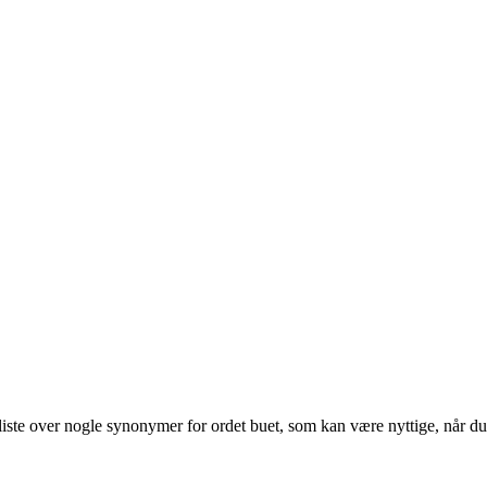
liste over nogle synonymer for ordet buet, som kan være nyttige, når du